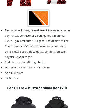
Thermo cool kumaş, t
ermal özelliği sayesinde, yazın
boynunuzu serinleterek zararlı güneş ışınlarından
korur, kışın sıcak tutar. Dikişsizdir, sökülmez. Mikro
fiber kumaştan örülmüştür; aşınmaz, yıpranmaz,
genişlemez. Baskısı doğa dostu, sertifikalı su bazlı
boyalar ile yapılmıştır.
Code Zero ve Farr280 logo baskılı
Tek beden 50cm x 25cm boru kesim
Ağırlık 37 gram
900₺ + kdv
Code Zero & Musto Sardinia Mont 2.0