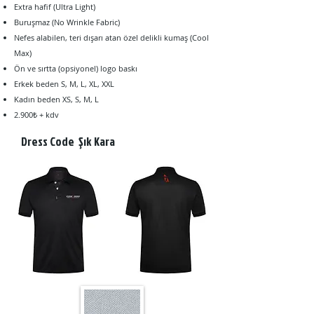
Extra hafif (Ultra Light)
Buruşmaz (No Wrinkle Fabric)
Nefes alabilen, teri dışarı atan özel delikli kumaş (Cool
Max)
Ön ve sırtta (opsiyonel) logo baskı
Erkek beden S, M, L, XL, XXL
Kadın beden XS, S, M, L
2.90
0₺ + kdv
Dress Code Şık Kara