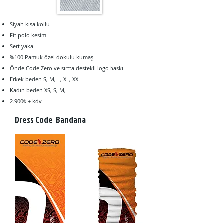
Siyah kısa kollu
Fit polo kesim
Sert yaka
%100 Pamuk özel dokulu kumaş
Önde Code Zero ve sırtta destekli logo baskı
Erkek beden S,
M, L, XL, XXL
Kadın beden XS, S, M, L
2.90
0₺ + kdv
Dress Code Bandana