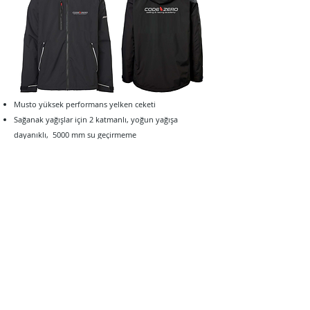
Musto yüksek p
erformans yelken ceketi
Sağanak yağışlar için
2 katmanlı, yoğun yağışa
dayanıklı,
5000 mm su geçirmeme
Nefes
alabilen BR1 kumaş
Siperlikli çıkarılabilir & ayarlanabilir kapüşon
İki fermuarlı yan cep ve fermuarlı göğüs cebi
Kenar ayarlayıcı ile daha fazla koruma için eğimli arka
etek ucu
Göğüs üzerinde
ve s
ırtta Code Zero logo
Erkek & Kadın beden S,
M, L, XL
Tükendi
Code Zero & Helly Hansen Polar